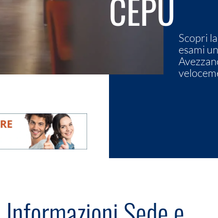
CEPU
Scopri la
esami un
Avezzano
veloceme
Informazioni Sede e