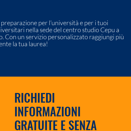
 preparazione per l’università e per i tuoi
iversitari nella sede del centro studio Cepu a
. Con un servizio personalizzato raggiungi più
nte la tua laurea!
RICHIEDI
INFORMAZIONI
GRATUITE E SENZA