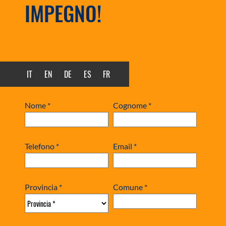
IMPEGNO!
IT
EN
DE
ES
FR
Nome *
Cognome *
Telefono *
Email *
Provincia *
Comune *